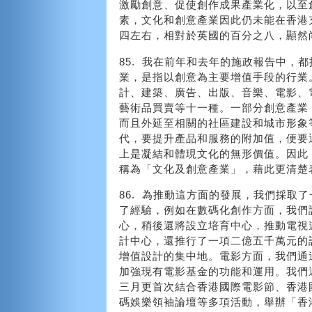
激勵創意、促使創作成果產業化，以至
素，文化和創意產業因此仍未能在香港
四左右，相對於英國的百分之八，顯然
85. 我在前年和去年的施政報告中，
業，是指以創意為主要增值手段的行業
計、建築、廣告、出版、音樂、電影、
藝術品買賣等十一種。一部分創意產業
而且外延至相關的社區建設和城市形象
代，要提升產品和服務的附加值，便要
上是凝結和體現文化的無形價值。因此
稱為「文化及創意產業」，藉此更清楚
86. 為推動這方面的發展，我們採取
了經驗，例如在數碼化創作方面，我們
心，稍後還將設立培育中心，推動電視
計中心，還推行了一項二億五千萬元的
增值設計的集中地。電影方面，我們通
加強現有電影基金的功能和運用。我們
三月更首次結合香港國際電影節、香港
碼娛樂領袖論壇等多項活動，舉辦「香