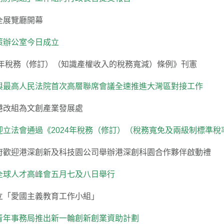
全展覽廳開幕
策辦公室今日成立
24年稅務（修訂）（知識產權收入的稅務寬減）條例》刊憲
與最高人民法院首次高層聯席會議全速推進大灣區對接工作
港改組為文創產業發展處
迎立法會通過《2024年稅務（修訂）（稅務寬免及兩級制標準稅
府歡迎港深創新及科技園公司舉辦港深創科園合作夥伴啟動禮
全球人才高峰會五月七及八日舉行
立「愛國主義教育工作小組」
青年事務局推出新一輪創新創業資助計劃