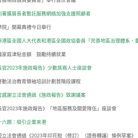
發展項目融資委員會」舉行首次會議
利署擴展長者暫託服務網絡加強支援照顧者
學院」開幕典禮今日舉行
辦港區全國人大代表和港區全國政協委員「完善地區治理體系、
職家庭津貼金額 鼓勵持續就業
長官2023年施政報告》少數族裔人士座談會
啓動法治教育領袖培訓計劃首階段課程
官感謝立法會通過《施政報告》致謝議案
長官2023年施政報告》「地區服務及關愛隊伍」座談會
十六題：吸引企業來港
迎立法會通過《2023年印花稅（修訂）（證券轉讓）條例草案》