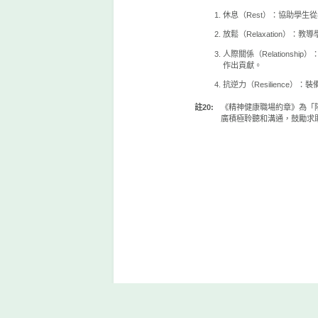
休息（Rest）：協助學
放鬆（Relaxation）
人際關係（Relation
作出貢獻。
抗逆力（Resilienc
註20:
《精神健康職場約章》為「陪
廣積極聆聽和溝通，鼓勵求