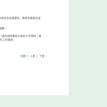
係的角色及其重要性，願意承擔責任並
困難。
建設一個互相尊重和正面的工作環境；推
的工作環境。
目錄
上頁
下頁