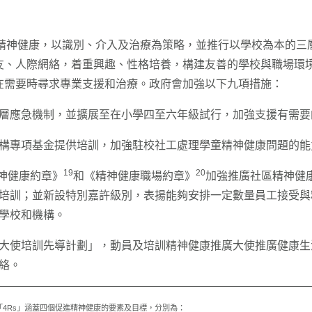
民的精神健康，以識別、介入及治療為策略，並推行以學校為本的
友、人際網絡，着重興趣、性格培養，構建友善的學校與職場環
在需要時尋求專業支援和治療。政府會加強以下九項措施：
層應急機制，並擴展至在小學四至六年級試行，加強支援有需要
構專項基金提供培訓，加強駐校社工處理學童精神健康問題的能
19
20
精神健康約章》
和《精神健康職場約章》
加強推廣社區精神健
培訓；並新設特別嘉許級別，表揚能夠安排一定數量員工接受與
學校和機構。
大使培訓先導計劃」，動員及培訓精神健康推廣大使推廣健康生
絡。
「4Rs」涵蓋四個促進精神健康的要素及目標，分別為：