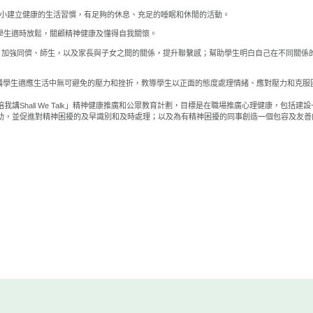
生從小建立健康的生活習慣，有足夠的休息、充足的睡眠和休閒的活動。
：教導學生適時放鬆，關顧精神健康及懂得自我關懷。
ship）：加強同儕、師生，以及家長與子女之間的關係，提升聯繫感；幫助學生明白自己在不同關
e）：裝備學生適應生活中無可避免的壓力和挫折，教導學生以正面的態度處理情緒、應對壓力和克服
我講Shall We Talk」精神健康推廣和公眾教育計劃，目標是在職場推廣心理健康，包括
助，並促進對精神困擾的及早識別和及時處理；以及為有精神困擾的同事創造一個包容及友善