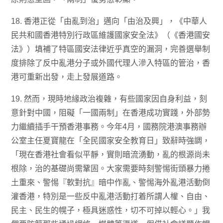
18. 香港正從「由亂到治」邁向「由治及興」，《中華人
民共和國香港特別行政區維護國家安全法》（《香港國安
法》）填補了特區國安法律近乎真空的漏洞，完善選舉制
度排除了反中亂港分子或外國代理人滲入特區的管治，香
港可重新出發，走上發展道路。
19. 然而，現時地緣政治複雜，有些國家因自身利益，刻
意針對中國，阻礙「一國兩制」在香港成功實踐，外部勢
力繼續插手干預香港事務。今年4月，國務院港澳事務辦
公室主任夏寶龍在「全民國家安全教育日」致辭時強調，
「現在香港社會看似平靜，實則暗流湧動，亂的根源尚未
根除，治的基礎尚需鞏固。大家需要時刻警惕街頭暴力捲
土重來、警惕『軟對抗』暗中作亂、警惕海外亂港活動倒
灌香港，特別是一些反中亂港活動打着所謂人權、自由、
民主、民生的幌子，極具迷惑性，切不可掉以輕心。」我